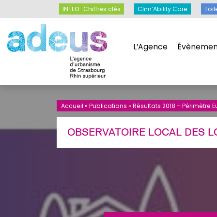
Panneau de gestion des cookies
INTEO : Chiffres clés
Clim’Ability Care
INTEO : Chiffres clés
Clim’Ability Care
Toil
L’Agence
Évènemen
L’Agence
Évènemen
Accueil
»
Publications
»
Résultats 2018 – Périmètre
OBSERVATOIRE LOCAL DES L