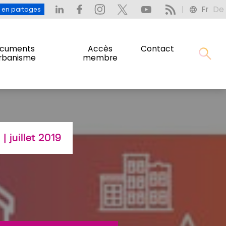
Fr
De
: L’eau en partages
Fr
De
u en partages
cuments
Accès
Contact
urbanisme
membre
cuments
Accès
Contact
urbanisme
membre
| juillet 2019