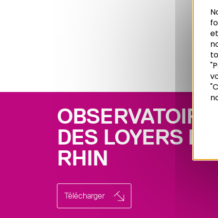
No
f
et
n
to
"P
vo
Recherche
"C
no
OBSERVATOIRE
DES LOYERS DU
RHIN
Télécharger