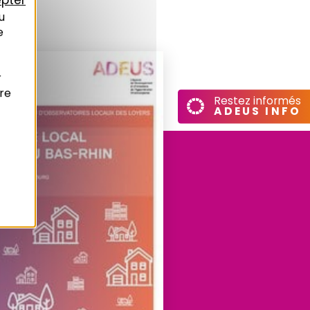
pter
u
e
r
re
Restez informés
ADEUS INFO