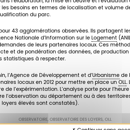
ans l’élaboration, la mise en oeuvre et l’évaluation
r les besoins en termes de localisation et volume
ualification du parc.
pour 43 agglomérations observées. Ils partagent l
Agence Nationale d’Information sur le
Logement
(ANIL
demandes de leurs partenaires locaux. Ces métho
cte et de pondération des données, de production d
s statistiques à respecter.
in, l’Agence de Développement et d’
Urbanisme
de 
naires locaux en 2012 pour mettre en place un
OLL
.
re de l’expérimentation. L’analyse porte pour l’heure s
ndre l’observation au département ou à des territo
loyers élevés sont constatés).
OBSERVATOIRE
,
OBSERVATOIRE DES LOYERS
,
OLL
EUROMÉTROPOLE DE STRASBOURG