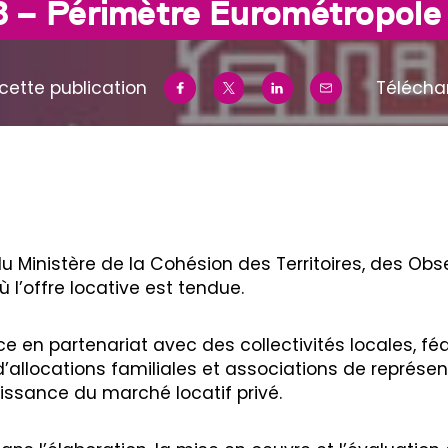
8 – Périmètre Eurométropole
cette publication
Télécha
 du Ministère de la Cohésion des Territoires, des Ob
 l’offre locative est tendue.
 en partenariat avec des collectivités locales, féd
allocations familiales et associations de représent
aissance du marché locatif privé.