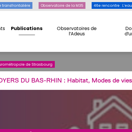
Toile transfrontalière
Observatoire de la M35
46e rencontre 
e transfrontalière
Observatoire de la M35
46e rencontre : L’ea
ts
Publications
Observatoires de
Do
l’Adeus
d’
ts
Publications
Observatoires de
Do
l’Adeus
d’
 Eurométropole de Strasbourg
OYERS DU BAS-RHIN :
Habitat, Modes de vies