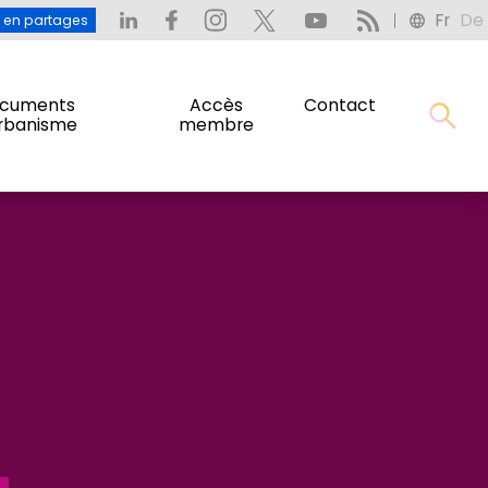
Fr
De
: L’eau en partages
Fr
De
u en partages
cuments
Accès
Contact
urbanisme
membre
cuments
Accès
Contact
urbanisme
membre