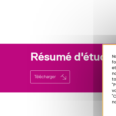
Résumé d'étude
No
f
et
n
Télécharger
to
"P
vo
Recherche
"C
no