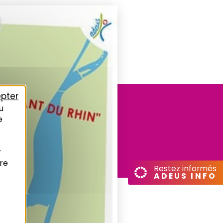
pter
u
e
r
re
Restez informés
ADEUS INFO