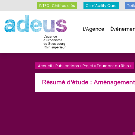
Panneau de gestion des cookies
INTEO : Chiffres clés
Clim’Ability Care
INTEO : Chiffres clés
Clim’Ability Care
Toil
L’Agence
Évènemen
L’Agence
Évènemen
Accueil
»
Publications
»
Projet « Tournant du Rhin »
Résumé d'étude :
Aménagemen