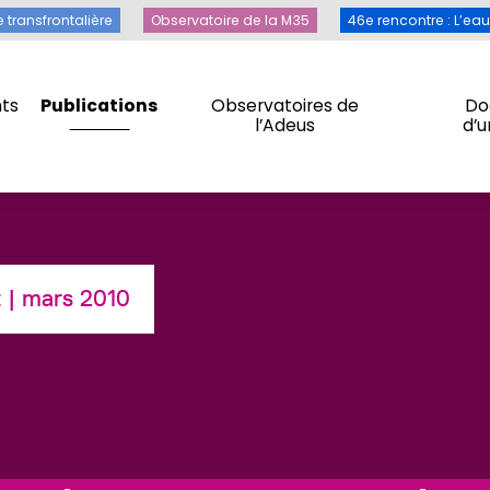
Toile transfrontalière
Observatoire de la M35
46e rencontre 
e transfrontalière
Observatoire de la M35
46e rencontre : L’ea
ts
Publications
Observatoires de
Do
l’Adeus
d’
ts
Publications
Observatoires de
Do
l’Adeus
d’
t
| mars 2010