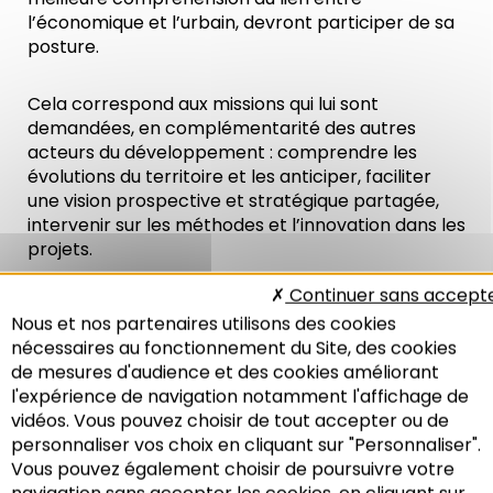
l’économique et l’urbain, devront participer de sa
posture.
Cela correspond aux missions qui lui sont
demandées, en complémentarité des autres
acteurs du développement : comprendre les
évolutions du territoire et les anticiper, faciliter
une vision prospective et stratégique partagée,
intervenir sur les méthodes et l’innovation dans les
projets.
Continuer sans accept
Même si de réelles évolutions sont déjà en place,
Nous et nos partenaires utilisons des cookies
la mise en cohérence globale du programme de
nécessaires au fonctionnement du Site, des cookies
travail avec les partenariats, le budget,
de mesures d'audience et des cookies améliorant
l’organisation interne et le fonctionnement de
l'expérience de navigation notamment l'affichage de
l’agence, devrait se stabiliser sur une période d’au
vidéos. Vous pouvez choisir de tout accepter ou de
moins deux exercices, d’autant plus dans un
personnaliser vos choix en cliquant sur "Personnaliser".
contexte institutionnel et financier en
Vous pouvez également choisir de poursuivre votre
mouvement.
Recherche
navigation sans accepter les cookies, en cliquant sur