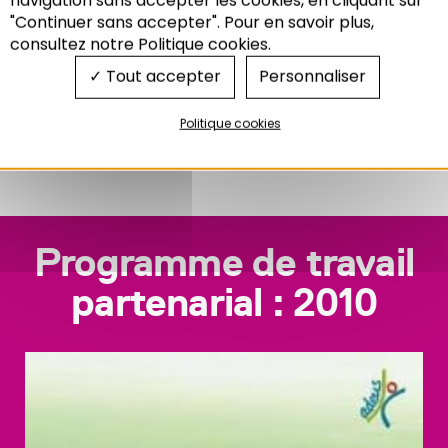
"Continuer sans accepter". Pour en savoir plus,
C’est un véritable défi mais aussi de
consultez notre Politique cookies.
l’enthousiasme pour toute l’équipe Adeus.
Tout accepter
Personnaliser
La directrice générale
Politique cookies
Anne PONS
Programme de travail
partenarial : 2010