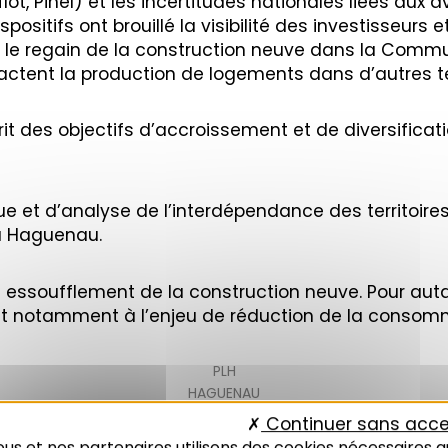
uflot, Pinel) et les incertitudes nationales liées au
sitifs ont brouillé la visibilité des investisseurs 
que le regain de la construction neuve dans la Com
tent la production de logements dans d’autres ter
crit des objectifs d’accroissement et de diversific
et d’analyse de l’interdépendance des territoires 
 à Haguenau.
ssoufflement de la construction neuve. Pour auta
t notamment à l’enjeu de réduction de la consomm
PLH
HAGUENAU
Continuer sans acce
us et nos partenaires utilisons des cookies nécessaires a