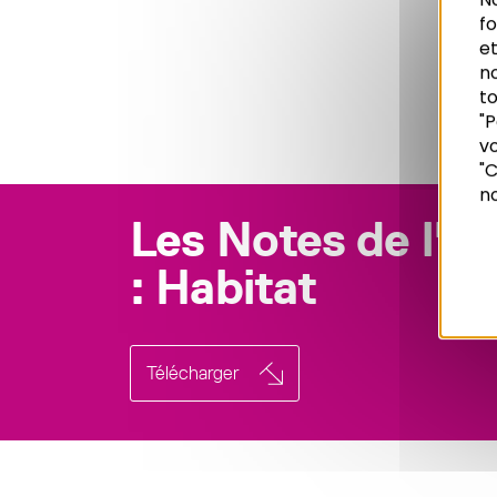
f
et
n
to
"P
vo
Recherche
"C
no
Les Notes de l'A
: Habitat
Télécharger