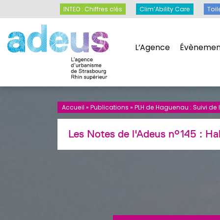
Panneau de gestion des cookies
INTEO : Chiffres clés
Clim’Ability Care
INTEO : Chiffres clés
Clim’Ability Care
Toil
L’Agence
Évènemen
L’Agence
Évènemen
Accueil
»
Publications
»
PLH de Haguenau : Suivi de
Les Notes de l'Adeus n°145 : Ha