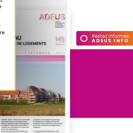
e
r
re
Restez informés
ADEUS INFO