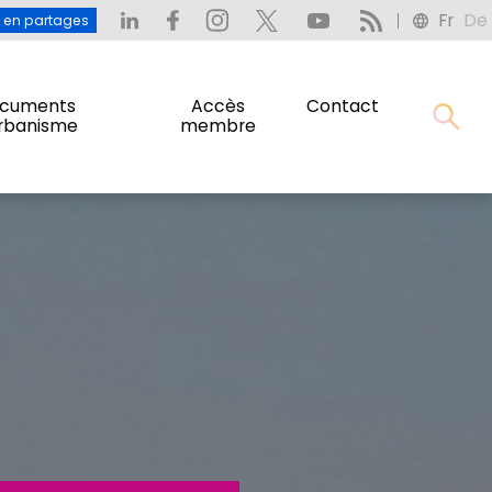
Fr
De
: L’eau en partages
Fr
De
u en partages
cuments
Accès
Contact
urbanisme
membre
cuments
Accès
Contact
urbanisme
membre