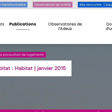
Toile transfrontalière
Observatoire de la M35
46e rencontre 
e transfrontalière
Observatoire de la M35
46e rencontre : L’ea
ts
Publications
Observatoires de
Do
l’Adeus
d’
ts
Publications
Observatoires de
Do
l’Adeus
d’
 la production de logements
bitat :
Habitat
| janvier 2015