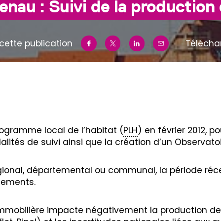
nau : Suivi de la production
cette publication
Télécha
ogramme local de l’habitat (
PLH
) en février 2012, p
tés de suivi ainsi que la création d’un Observatoir
égional, départemental ou communal, la période ré
gements.
et immobilière impacte négativement la production d