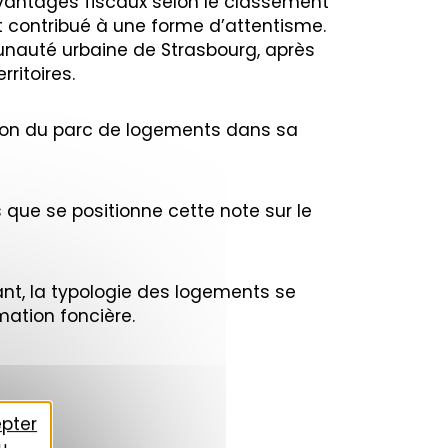
x avantages fiscaux selon le classement
et contribué à une forme d’attentisme.
munauté urbaine de Strasbourg, après
ritoires.
ation du parc de logements dans sa
que se positionne cette note sur le
nt, la typologie des logements se
ation foncière.
pter
u