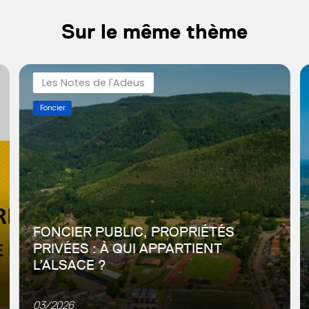
Sur le même thème
Les Notes de l'Adeus
Foncier
FONCIER PUBLIC, PROPRIÉTÉS
PRIVÉES : À QUI APPARTIENT
L’ALSACE ?
La loi « Climat et résilience » fixe l’objectif de zéro
artificialisation nette (ZAN) d’ici 2050. Sa mise en
03/2026