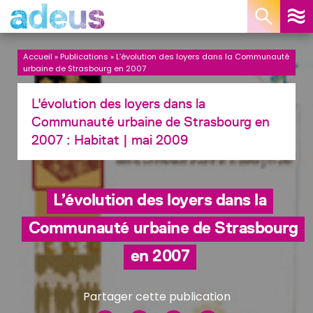
Panneau de gestion des cookies
Accueil
»
Publications
»
L’évolution des loyers dans la Communauté
urbaine de Strasbourg en 2007
L'évolution des loyers dans la
Communauté urbaine de Strasbourg en
2007 :
Habitat
| mai 2009
L’évolution des loyers dans la
Communauté urbaine de Strasbourg
en 2007
Partager cette publication