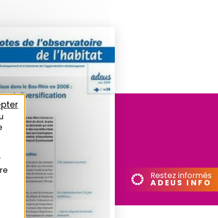
pter
u
e
r
re
Restez informés
ADEUS INFO