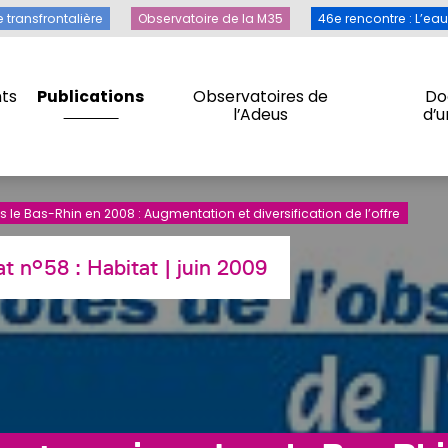
Toile transfrontalière
Observatoire de la M35
46e rencontre 
e transfrontalière
Observatoire de la M35
46e rencontre : L’ea
ts
Publications
Observatoires de
Do
l’Adeus
d’
ts
Publications
Observatoires de
Do
l’Adeus
d’
le Bas-Rhin en 2008 : Augmentation et diversification de l’offre
tat n°58 :
Habitat
| juin 2009