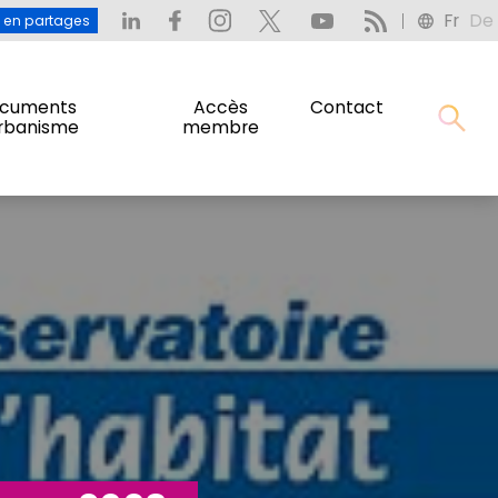
Fr
De
: L’eau en partages
Fr
De
u en partages
cuments
Accès
Contact
urbanisme
membre
cuments
Accès
Contact
urbanisme
membre