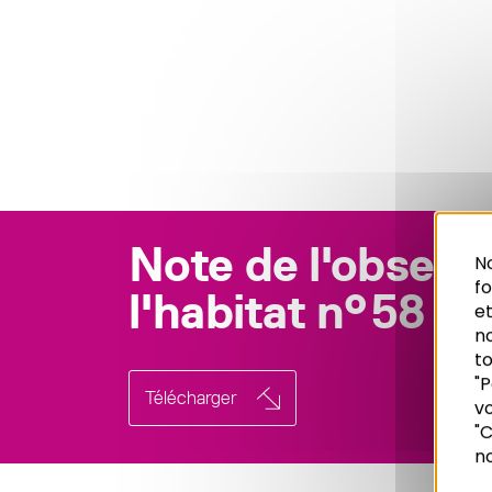
Note de l'observ
No
f
l'habitat n°58
et
n
to
"P
Télécharger
vo
Recherche
"C
no