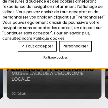
de mesures d'audience et des cookies améliorant
l'expérience de navigation notamment l'affichage de
vidéos. Vous pouvez choisir de tout accepter ou de
7 agences Grand Est
personnaliser vos choix en cliquant sur "Personnaliser".
Vous pouvez également choisir de poursuivre votre
Economie
Recherche
navigation sans accepter les cookies, en cliquant sur
"Continuer sans accepter". Pour en savoir plus,
consultez notre Politique cookies.
Tout accepter
Personnaliser
Politique cookies
ANALYSE DE LA CONTRIBUTION DU
MUSÉE LALIQUE À L’ÉCONOMIE
LOCALE
Dans le cadre des travaux avec les agences
d’urbanisme du Grand Est (7Est), l’Adeus a mené une
05/2026
analyse d’impact du musée Lalique afin de répondre
aux objectifs...