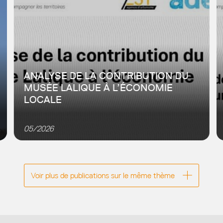
ANALYSE DE LA CONTRIBUTION DU
MUSÉE LALIQUE À L’ÉCONOMIE
LOCALE
Dans le cadre des travaux avec les agences
d’urbanisme du Grand Est (7Est), l’Adeus a mené une
05/2026
analyse d’impact du musée Lalique afin de répondre
aux objectifs...
Voir plus de publications sur le même thème