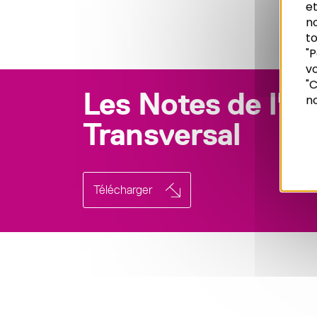
et
n
to
"P
vo
Recherche
"C
Les Notes de l'A
no
Transversal
Télécharger