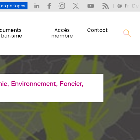
Fr
De
: L’eau en partages
Fr
De
u en partages
cuments
Accès
Contact
urbanisme
membre
cuments
Accès
Contact
urbanisme
membre
e, Environnement, Foncier,