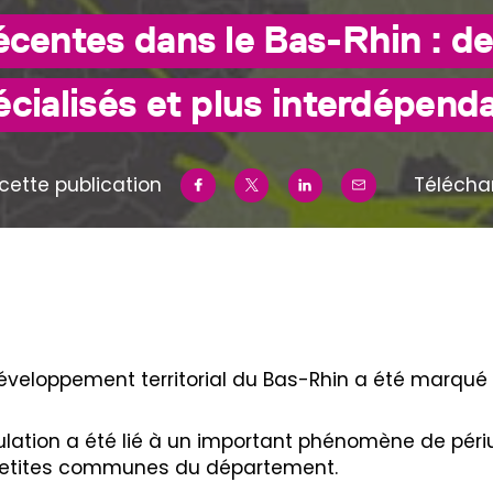
écentes dans le Bas-Rhin : des
écialisés et plus interdépend
cette publication
Télécha
développement territorial du Bas-Rhin a été marqué
ulation a été lié à un important phénomène de périu
 petites communes du département.