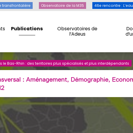
Toile transfrontalière
Observatoire de la M35
46e rencontre 
e transfrontalière
Observatoire de la M35
46e rencontre : L’ea
ts
Publications
Observatoires de
Do
l’Adeus
d’
ts
Publications
Observatoires de
Do
l’Adeus
d’
 le Bas-Rhin : des territoires plus spécialisés et plus interdépendants
nsversal :
Aménagement, Démographie, Economi
12