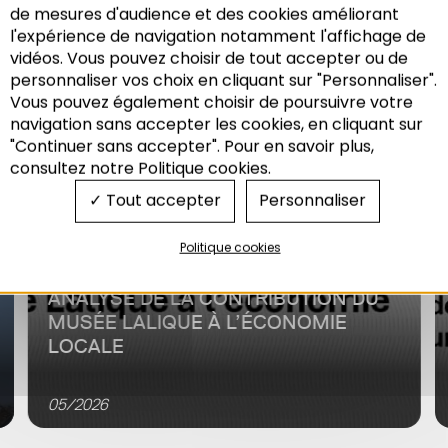
Sur le même thème
de mesures d'audience et des cookies améliorant
l'expérience de navigation notamment l'affichage de
vidéos. Vous pouvez choisir de tout accepter ou de
personnaliser vos choix en cliquant sur "Personnaliser".
7 agences Grand Est
Vous pouvez également choisir de poursuivre votre
Recherche
Economie
navigation sans accepter les cookies, en cliquant sur
"Continuer sans accepter". Pour en savoir plus,
consultez notre Politique cookies.
Tout accepter
Personnaliser
Politique cookies
ANALYSE DE LA CONTRIBUTION DU
MUSÉE LALIQUE À L’ÉCONOMIE
LOCALE
Dans le cadre des travaux avec les agences
d’urbanisme du Grand Est (7Est), l’Adeus a mené une
05/2026
analyse d’impact du musée Lalique afin de répondre
aux objectifs...