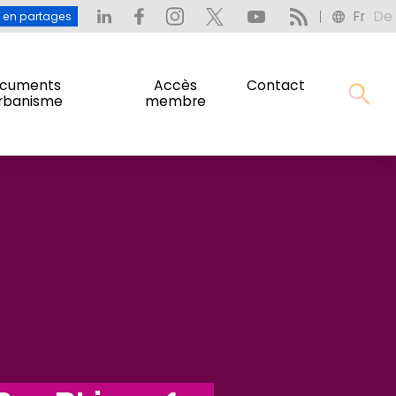
Fr
De
: L’eau en partages
Fr
De
u en partages
cuments
Accès
Contact
urbanisme
membre
cuments
Accès
Contact
urbanisme
membre