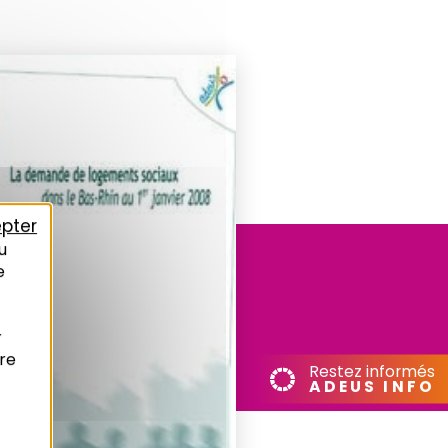
pter
u
e
r
re
Restez informés
ADEUS INFO