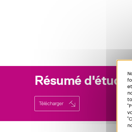
No
Résumé d'étude
f
et
n
to
Télécharger
"P
vo
Recherche
"C
no