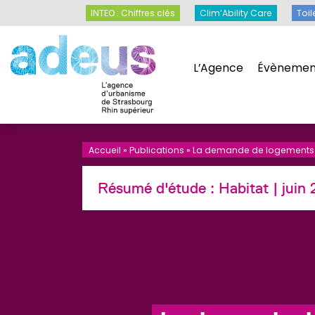
Panneau de gestion des cookies
INTEO : Chiffres clés
Clim’Ability Care
INTEO : Chiffres clés
Clim’Ability Care
Toil
L’Agence
Évènemen
L’Agence
Évènemen
Accueil
»
Publications
»
La demande de logements so
Résumé d'étude :
Habitat
| juin