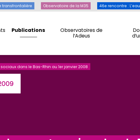
Toile transfrontalière
Observatoire de la M35
46e rencontre 
e transfrontalière
Observatoire de la M35
46e rencontre : L’ea
ts
Publications
Observatoires de
Do
l’Adeus
d’
ts
Publications
Observatoires de
Do
l’Adeus
d’
ciaux dans le Bas-Rhin au 1er janvier 2008
 2009