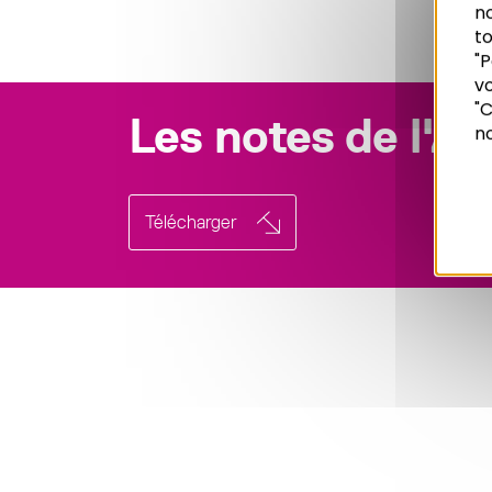
n
to
"P
vo
Recherche
"C
Les notes de l'A
no
Télécharger