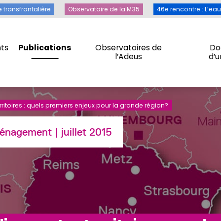
Toile transfrontalière
Observatoire de la M35
46e rencontre 
e transfrontalière
Observatoire de la M35
46e rencontre : L’ea
ts
Publications
Observatoires de
Do
l’Adeus
d’
ts
Publications
Observatoires de
Do
l’Adeus
d’
erritoires : quels premiers enjeux pour la grande région?
énagement
| juillet 2015