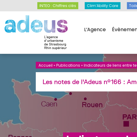
Panneau de gestion des cookies
INTEO : Chiffres clés
Clim’Ability Care
INTEO : Chiffres clés
Clim’Ability Care
Toil
L’Agence
Évènemen
L’Agence
Évènemen
Accueil
»
Publications
»
Indicateurs de liens entre t
Les notes de l'Adeus n°166 :
Am