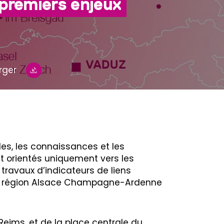
s premiers enjeux
rger
les, les connaissances et les
nt orientés uniquement vers les
es travaux d’indicateurs de liens
lle région Alsace Champagne-Ardenne
Reims, et de la place centrale du