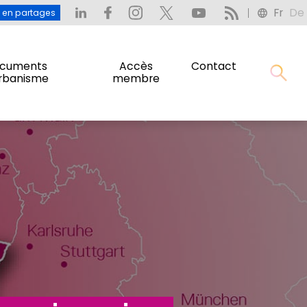
Fr
De
: L’eau en partages
Fr
De
u en partages
cuments
Accès
Contact
urbanisme
membre
cuments
Accès
Contact
urbanisme
membre