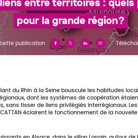
liens entre territoires : quel
pour la grande région?
cette publication
Télécha
llant du Rhin à la Seine bouscule les habitudes loca
 régionaux, dont les systèmes de coopération étaie
ens, sans tisser de liens privilégiés interrégionaux. L
 CATTAN éclairent le fonctionnement de la nouve
ssants en Alsace, dans le sillon Lorrain, autour de 