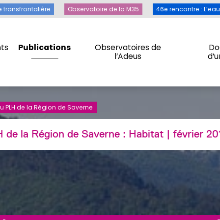
Toile transfrontalière
Observatoire de la M35
46e rencontre 
e transfrontalière
Observatoire de la M35
46e rencontre : L’ea
ts
Publications
Observatoires de
Do
l’Adeus
d’
ts
Publications
Observatoires de
Do
l’Adeus
d’
u PLH de la Région de Saverne
H de la Région de Saverne :
Habitat
| février 20