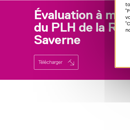
to
Évaluation à mi-
"P
vo
Recherche
du PLH de la Rég
"C
no
Saverne
Télécharger