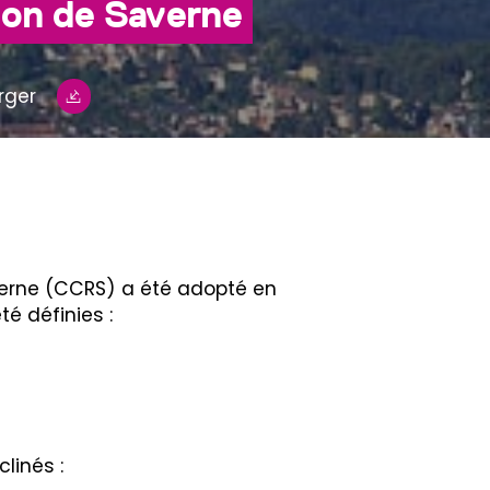
ion de Saverne
rger
erne (CCRS) a été adopté en
é définies :
linés :