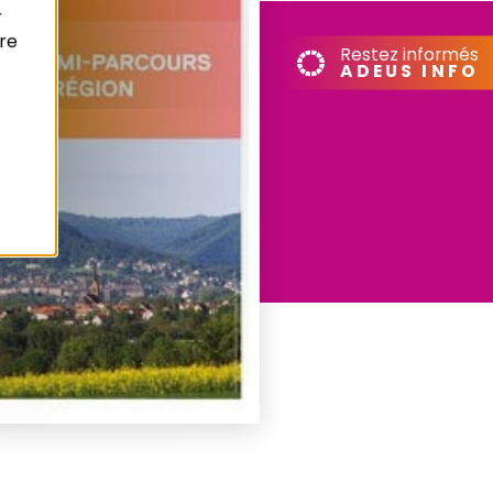
r
re
Restez informés
ADEUS INFO