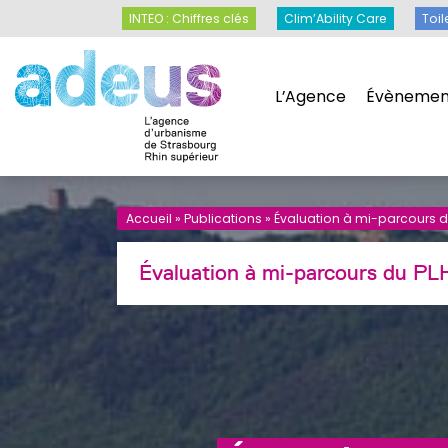
Panneau de gestion des cookies
INTEO : Chiffres clés
Clim’Ability Care
INTEO : Chiffres clés
Clim’Ability Care
Toil
L’Agence
Évènemen
L’Agence
Évènemen
Accueil
»
Publications
»
Évaluation à mi-parcours d
Évaluation à mi-parcours du PL