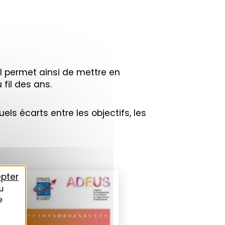
Il permet ainsi de mettre en
 fil des ans.
ls écarts entre les objectifs, les
pter
u
e