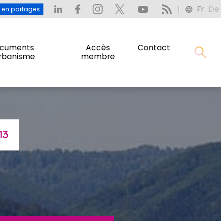
Fr
De
: L’eau en partages
Fr
De
u en partages
cuments
Accès
Contact
urbanisme
membre
cuments
Accès
Contact
urbanisme
membre
13