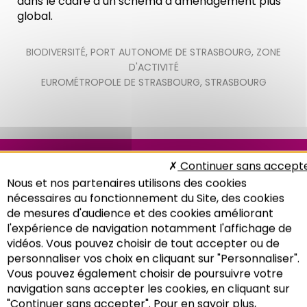
dans le cadre d’un schéma d’aménagement plus
global.
BIODIVERSITÉ
,
PORT AUTONOME DE STRASBOURG
,
ZONE
D'ACTIVITÉ
EUROMÉTROPOLE DE STRASBOURG
,
STRASBOURG
Note de l'Adeus n°342
Continuer sans accept
Nous et nos partenaires utilisons des cookies
nécessaires au fonctionnement du Site, des cookies
de mesures d'audience et des cookies améliorant
l'expérience de navigation notamment l'affichage de
vidéos. Vous pouvez choisir de tout accepter ou de
personnaliser vos choix en cliquant sur "Personnaliser".
Vous pouvez également choisir de poursuivre votre
Recherche
navigation sans accepter les cookies, en cliquant sur
"Continuer sans accepter". Pour en savoir plus,