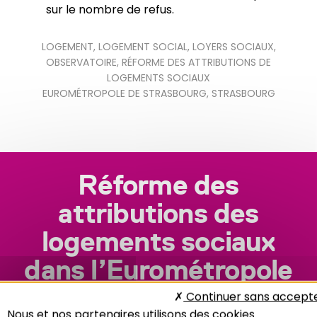
sur le nombre de refus.
LOGEMENT
,
LOGEMENT SOCIAL
,
LOYERS SOCIAUX
,
OBSERVATOIRE
,
RÉFORME DES ATTRIBUTIONS DE
LOGEMENTS SOCIAUX
EUROMÉTROPOLE DE STRASBOURG
,
STRASBOURG
Réforme des
attributions des
logements sociaux
dans l’Eurométropole
de Strasbourg
Continuer sans accept
Nous et nos partenaires utilisons des cookies