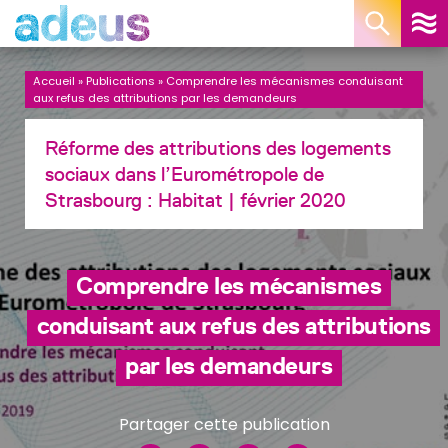
Panneau de gestion des cookies
Accueil
»
Publications
»
Comprendre les mécanismes conduisant
aux refus des attributions par les demandeurs
Réforme des attributions des logements
sociaux dans l’Eurométropole de
Strasbourg :
Habitat
| février 2020
Comprendre les mécanismes
conduisant aux refus des attributions
par les demandeurs
Partager cette publication