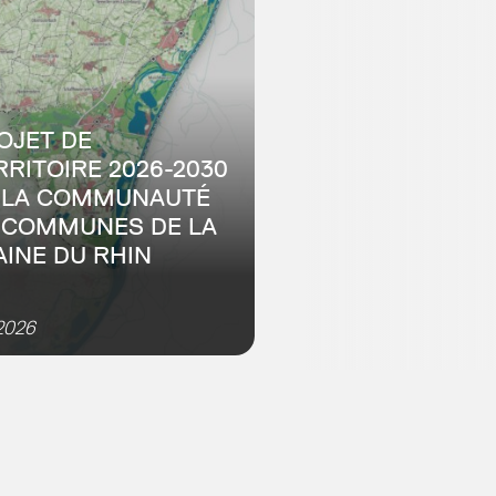
OJET DE
RRITOIRE 2026-2030
 LA COMMUNAUTÉ
 COMMUNES DE LA
AINE DU RHIN
mpagnement à l’élaboration
iagnostic et des enjeux pour
2026
rritoire