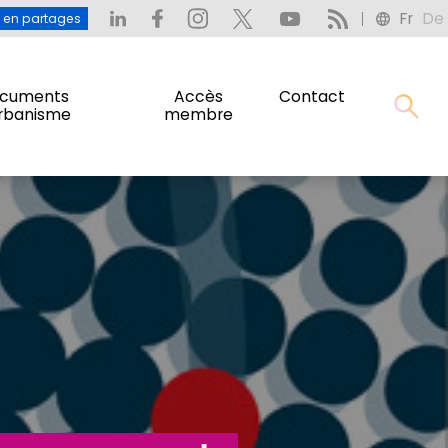
Fr
De
: L’eau en partages
Fr
De
u en partages
cuments
Accès
Contact
urbanisme
membre
cuments
Accès
Contact
urbanisme
membre