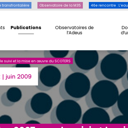
Toile transfrontalière
Observatoire de la M35
46e rencontre 
e transfrontalière
Observatoire de la M35
46e rencontre : L’ea
ts
Publications
Observatoires de
Do
l’Adeus
d’
ts
Publications
Observatoires de
Do
l’Adeus
d’
le suivi et la mise en œuvre du SCOTERS
t
| juin 2009