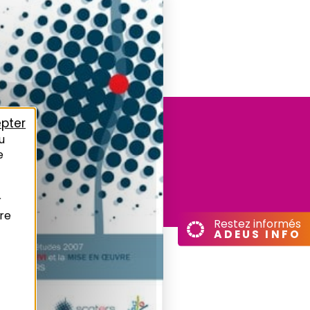
pter
u
e
r
re
Restez informés
ADEUS INFO