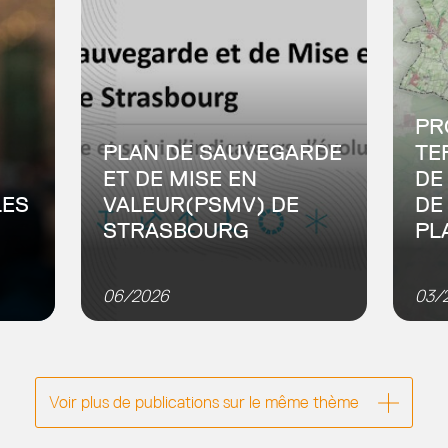
PR
PLAN DE SAUVEGARDE
TE
ET DE MISE EN
DE
LES
VALEUR(PSMV) DE
DE
STRASBOURG
PL
g
Mise en place et suivi
Acco
d’indicateurs d’évolution Le « site
du d
06/2026
03/
patrimonial remarquable» (SPR) de
le te
Strasbourg- qui comprend la
x
Grande Île & ses abords ainsi
qu’une partie de la Neustadt-
Voir plus de publications sur le même thème
est...