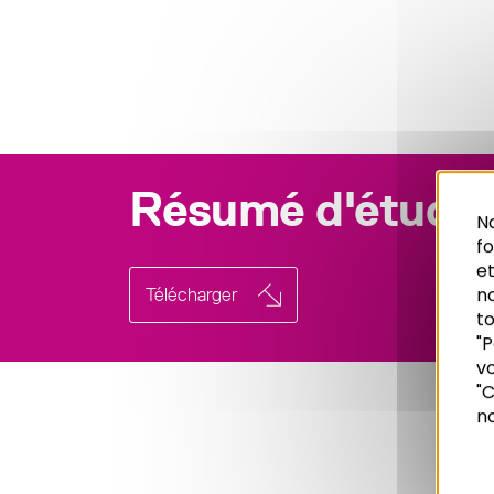
Résumé d'étude
No
f
et
n
Télécharger
to
"P
vo
Recherche
"C
no