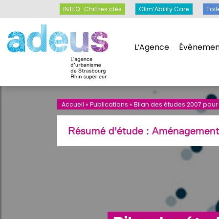
Panneau de gestion des cookies
INTEO : Chiffres clés
Clim’Ability Care
INTEO : Chiffres clés
Clim’Ability Care
Toil
L’Agence
Évènemen
L’Agence
Évènemen
Accueil
»
Publications
»
Bilan des études 2007 pour 
Résumé d'étude :
Aménagemen