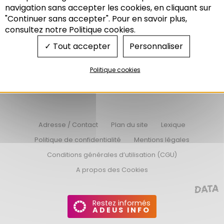
Recherche
navigation sans accepter les cookies, en cliquant sur
"Continuer sans accepter". Pour en savoir plus,
consultez notre Politique cookies.
Nos offres d’emplois
Tout accepter
Personnaliser
Nos appels d’offres
Politique cookies
Connexion Extranet
Adresse / Contact
Plan du site
Lexique
Politique de confidentialité
Mentions légales
Conditions générales d’utilisation (CGU)
A propos des Cookies
Restez informés
ADEUS INFO