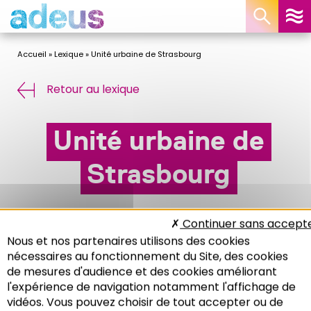
Panneau de gestion des cookies
Accueil
»
Lexique
»
Unité urbaine de Strasbourg
Retour au lexique
Unité urbaine de
Strasbourg
Continuer sans accept
Correspond à l’agglomération au sens INSEE, qui
Nous et nos partenaires utilisons des cookies
regroupe 16 des 27 communes de la Communauté
nécessaires au fonctionnement du Site, des cookies
urbaine de Strasbourg (
CUS
).
de mesures d'audience et des cookies améliorant
l'expérience de navigation notamment l'affichage de
vidéos. Vous pouvez choisir de tout accepter ou de