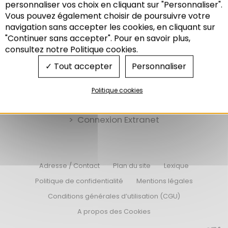
personnaliser vos choix en cliquant sur "Personnaliser".
Vous pouvez également choisir de poursuivre votre
Recherche
navigation sans accepter les cookies, en cliquant sur
"Continuer sans accepter". Pour en savoir plus,
consultez notre Politique cookies.
Tout accepter
Personnaliser
Nos offres d’emplois
Politique cookies
Nos appels d’offres
Connexion Extranet
Adresse / Contact
Plan du site
Lexique
Politique de confidentialité
Mentions légales
Conditions générales d’utilisation (CGU)
A propos des Cookies