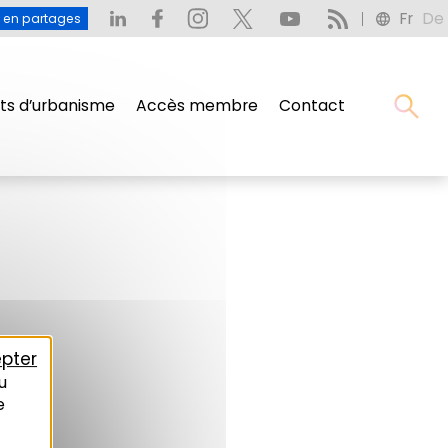
Fr
De
u en partages
s d’urbanisme
Accès membre
Contact
pter
u
e