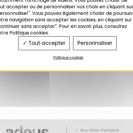
otamment l'affichage de vidéos. Vous pouvez choisir de
tive européenne qui impose aux états d’identifier les
ut accepter ou de personnaliser vos choix en cliquant su
ersonnaliser". Vous pouvez également choisir de poursuiv
temps : le cadre actuel de cette action est doréna
tre navigation sans accepter les cookies, en cliquant sur
cidents majeurs impliquant des substances dangere
ontinuer sans accepter". Pour en savoir plus, consultez
du 3 février 1999.
tre Politique cookies.
rès la catastrophe de Seveso qui eut lieu en 1976 e
matière de prévention des risques industriels maje
Tout accepter
Personnaliser
Politique cookies
Nos offres d’emplois