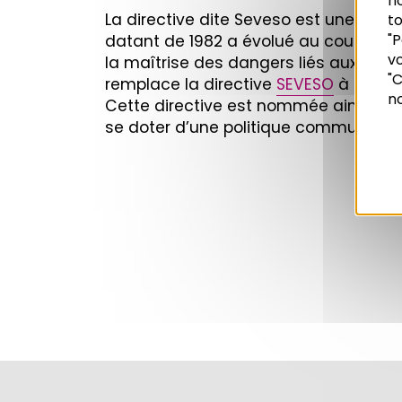
n
La directive dite Seveso est une direc
to
"P
datant de 1982 a évolué au cours du 
vo
la maîtrise des dangers liés aux ac
Recherche
"C
remplace la directive
SEVESO
à partir 
no
Cette directive est nommée ainsi d’ap
se doter d’une politique commune en 