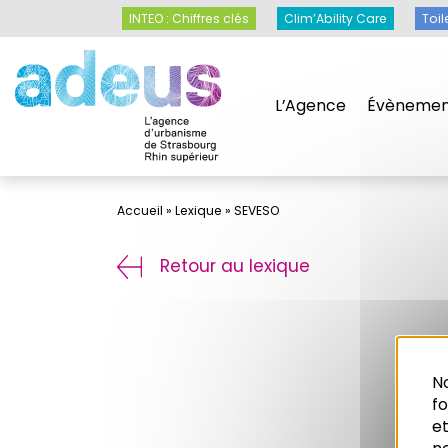
Panneau de gestion des cookies
INTEO : Chiffres clés
Clim’Ability Care
Toil
L’Agence
Évènemen
Accueil
»
Lexique
»
SEVESO
Retour au lexique
No
f
et