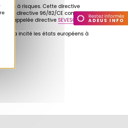
 sites à risques. Cette directive
r
re
vant la directive 96/82/CE concernant
Restez informés
uses appelée directive
SEVESO
2 qui
ADEUS INFO
t qui a incité les états européens à
urs.