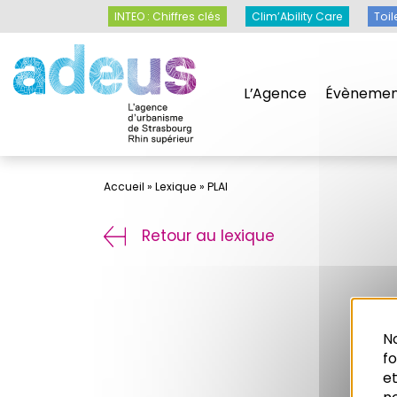
Panneau de gestion des cookies
INTEO : Chiffres clés
Clim’Ability Care
Toil
L’Agence
Évènemen
Accueil
»
Lexique
»
PLAI
Retour au lexique
No
f
et