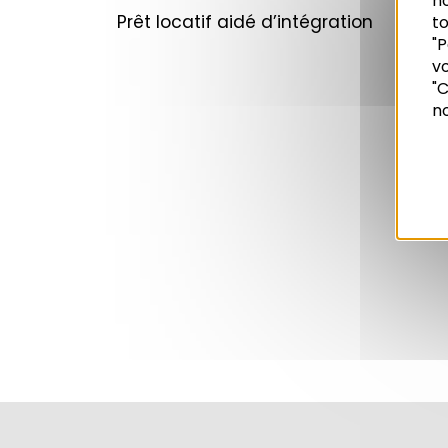
n
Prêt locatif aidé d’intégration
to
"P
vo
Recherche
"C
no