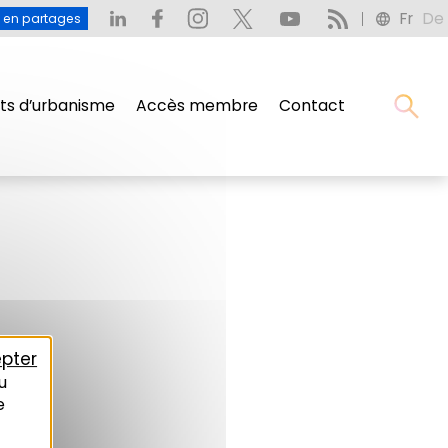
Fr
De
u en partages
s d’urbanisme
Accès membre
Contact
pter
u
e