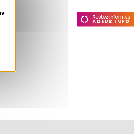
r
re
Restez informés
ADEUS INFO