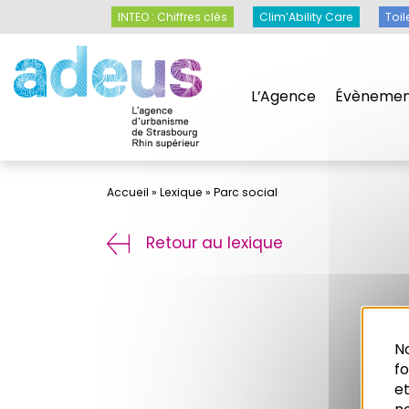
Panneau de gestion des cookies
INTEO : Chiffres clés
Clim’Ability Care
Toil
L’Agence
Évènemen
Accueil
»
Lexique
»
Parc social
Retour au lexique
No
f
et