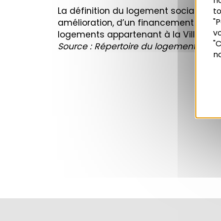
n
La définition du logement social ente
to
"P
amélioration, d’un financement aidé (Pr
vo
logements appartenant à la Ville de S
Recherche
"C
Source : Répertoire du logement socia
no