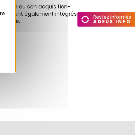
ruction ou son acquisition-
r
re
etc.). Sont également intégrés les
Restez informés
-Alsace.
ADEUS INFO