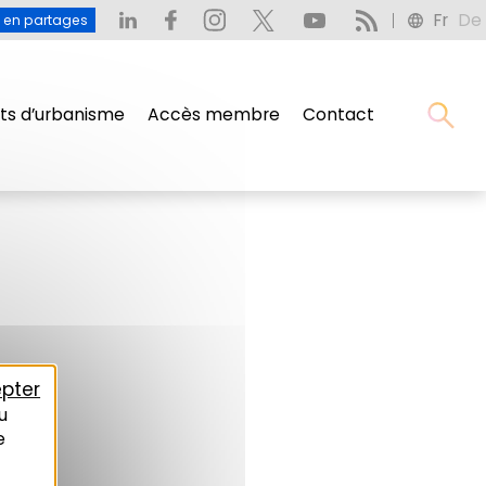
Fr
De
u en partages
s d’urbanisme
Accès membre
Contact
pter
u
e