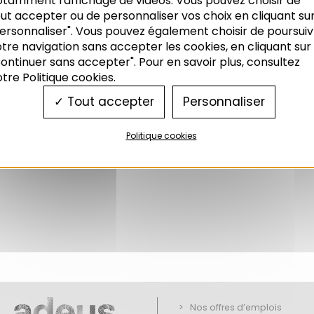
otamment l'affichage de vidéos. Vous pouvez choisir de
nd ici tout logement ayant bénéficié, pour sa const
ut accepter ou de personnaliser vos choix en cliquant su
ersonnaliser". Vous pouvez également choisir de poursuiv
êt locatif aidé, PLA très social, PLA d’intégration, 
tre navigation sans accepter les cookies, en cliquant sur
trasbourg et gérés par le bailleur social PACT Nord
ontinuer sans accepter". Pour en savoir plus, consultez
l dans la
CUS
, Adeus, décembre 1999.
tre Politique cookies.
Tout accepter
Personnaliser
Politique cookies
Nos offres d’emplois