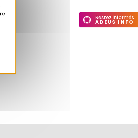
r
re
Restez informés
ADEUS INFO