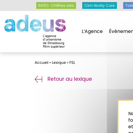
Panneau de gestion des cookies
INTEO : Chiffres clés
Clim’Ability Care
Toil
L’Agence
Évènemen
Accueil
»
Lexique
»
FSL
Retour au lexique
No
f
et