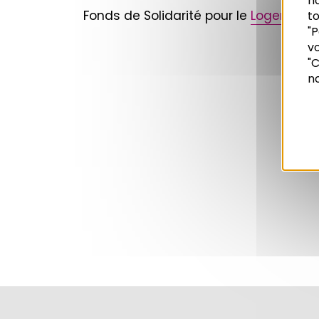
n
Fonds de Solidarité pour le
Logement
to
"P
vo
Recherche
"C
no