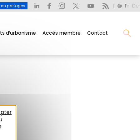
Fr
De
u en partages
s d’urbanisme
Accès membre
Contact
pter
u
e