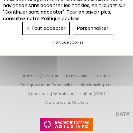
Recherche
navigation sans accepter les cookies, en cliquant sur
"Continuer sans accepter". Pour en savoir plus,
consultez notre Politique cookies.
Tout accepter
Personnaliser
Nos offres d’emplois
Nos appels d’offres
Politique cookies
Connexion Extranet
Adresse / Contact
Plan du site
Lexique
Politique de confidentialité
Mentions légales
Conditions générales d’utilisation (CGU)
A propos des Cookies
Restez informés
ADEUS INFO