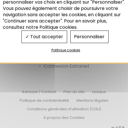
personnaliser vos choix en cliquant sur "Personnaliser".
Vous pouvez également choisir de poursuivre votre
Recherche
navigation sans accepter les cookies, en cliquant sur
"Continuer sans accepter". Pour en savoir plus,
consultez notre Politique cookies.
Tout accepter
Personnaliser
Nos offres d’emplois
Politique cookies
Nos appels d’offres
Connexion Extranet
Adresse / Contact
Plan du site
Lexique
Politique de confidentialité
Mentions légales
Conditions générales d’utilisation (CGU)
A propos des Cookies