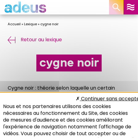
Panneau de gestion des cookies
Accueil
»
Lexique
»
cygne noir
Retour au lexique
cygne noir
Cygne noir : théorie selon laquelle un certain
événement imprévisible qui a une faible
Continuer sans accept
probabilité de se dérouler et qui, s’il se réalise, a
Nous et nos partenaires utilisons des cookies
des conséquences d’une portée considérable et
nécessaires au fonctionnement du Site, des cookies
exceptionnelle.
de mesures d'audience et des cookies améliorant
l'expérience de navigation notamment l'affichage de
vidéos. Vous pouvez choisir de tout accepter ou de