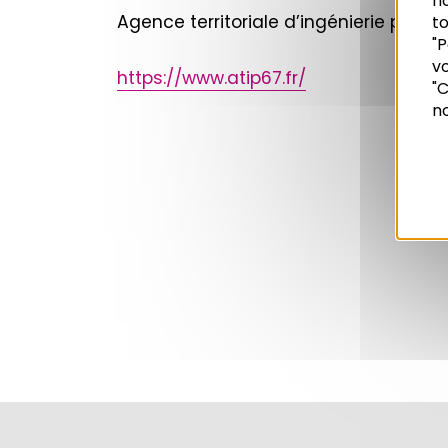
n
Agence territoriale d’ingénierie publi
to
"P
vo
Recherche
https://www.atip67.fr/
"C
no