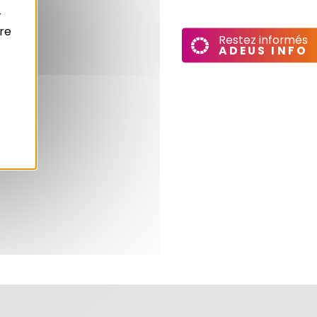
r
re
Restez informés
ADEUS INFO