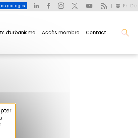
Fr
De
u en partages
s d’urbanisme
Accès membre
Contact
pter
u
e