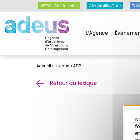
Panneau de gestion des cookies
INTEO : Chiffres clés
Clim’Ability Care
Toil
L’Agence
Évènemen
Accueil
»
Lexique
»
ATIP
Retour au lexique
No
f
et