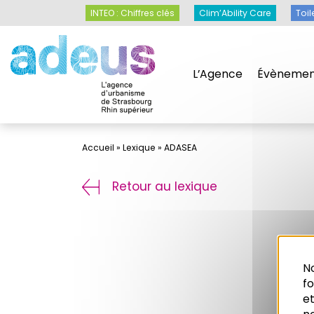
Panneau de gestion des cookies
INTEO : Chiffres clés
Clim’Ability Care
Toil
L’Agence
Évènemen
Accueil
»
Lexique
»
ADASEA
Retour au lexique
No
f
et