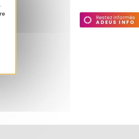
oles.
r
re
Restez informés
ADEUS INFO