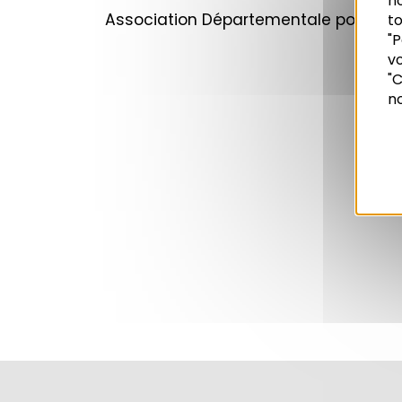
n
Association Départementale pour l’A
to
"P
vo
Recherche
"C
no