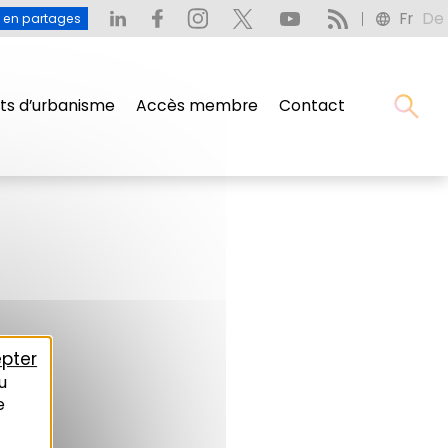
Fr
De
u en partages
s d’urbanisme
Accès membre
Contact
pter
u
e