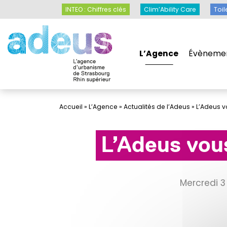
Panneau de gestion des cookies
INTEO : Chiffres clés
Clim’Ability Care
INTEO : Chiffres clés
Clim’Ability Care
Toil
L’Agence
Évèneme
L’Agence
Évèneme
Accueil
»
L’Agence
»
Actualités de l’Adeus
»
L’Adeus v
L’Adeus vou
mercredi 