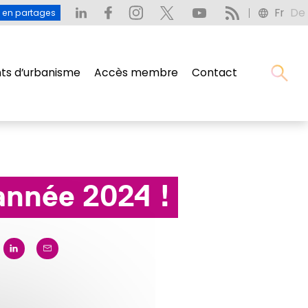
Fr
De
: L’eau en partages
Fr
De
u en partages
s d’urbanisme
Accès membre
Contact
s d’urbanisme
Accès membre
Contact
année 2024 !