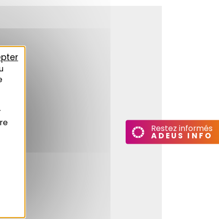
pter
u
e
r
re
Restez informés
ADEUS INFO