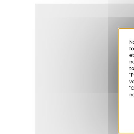
No
f
et
n
to
"P
vo
Recherche
"C
no