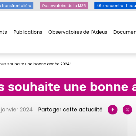
Toile transfrontalière
Observatoire de la M35
46e rencontre 
e transfrontalière
Observatoire de la M35
46e rencontre : L’ea
nts
Publications
Observatoires de l’Adeus
Document
nts
Publications
Observatoires de l’Adeus
Document
ous souhaite une bonne année 2024 !
s souhaite une bonne 
3 janvier 2024
Partager cette actualité