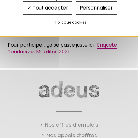
le questionnaire !
Tout accepter
Personnaliser
Inscrivez-vous afin de répondre aux futures
Politique cookies
enquêtes du Collectif Mobilité !
Pour participer, ça se passe juste ici :
Enquête
Tendances Mobilités 2025
Nos offres d’emplois
Nos appels d’offres