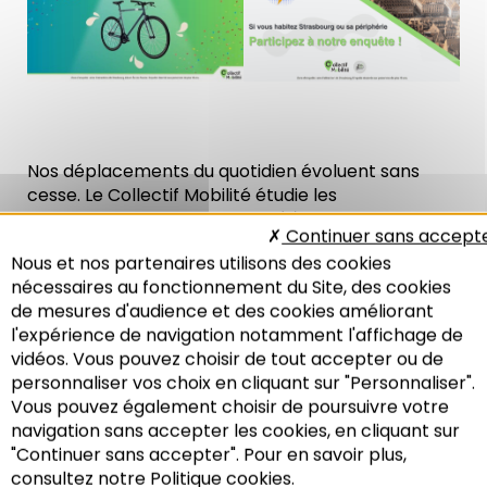
Nos déplacements du quotidien évoluent sans
cesse. Le Collectif Mobilité étudie les
transformations de la mobilité à travers des
Continuer sans accept
enquêtes.
Nous et nos partenaires utilisons des cookies
nécessaires au fonctionnement du Site, des cookies
Votre avis compte ! Répondez à l’enquête du
de mesures d'audience et des cookies améliorant
Collectif Mobilité.
l'expérience de navigation notamment l'affichage de
vidéos. Vous pouvez choisir de tout accepter ou de
C’est facile et rapide. En quelques minutes vous
personnaliser vos choix en cliquant sur "Personnaliser".
pouvez contribuer à l’amélioration des mobilités
Vous pouvez également choisir de poursuivre votre
Recherche
du quotidien.
navigation sans accepter les cookies, en cliquant sur
"Continuer sans accepter". Pour en savoir plus,
consultez notre Politique cookies.
Tentez de gagner un vélo de ville en complétant