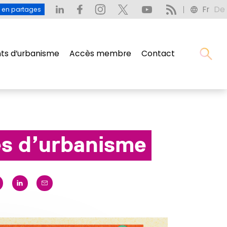
Fr
De
: L’eau en partages
Fr
De
u en partages
s d’urbanisme
Accès membre
Contact
s d’urbanisme
Accès membre
Contact
es d’urbanisme