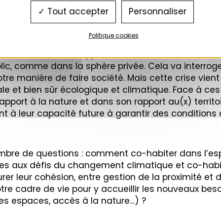
Tout accepter
Personnaliser
le vivre-ensemble ? C’est sur ces questions que 
Politique cookies
ofondément notre rapport au monde : confinement st
blic, comme dans la sphère privée. Cela va interro
tre manière de faire société. Mais cette crise vient
le et bien sûr écologique et climatique. Face à ces
apport à la nature et dans son rapport au(x) territ
nt à leur capacité future à garantir des conditions
mbre de questions : comment co-habiter dans l’espac
es aux défis du changement climatique et co-habi
surer leur cohésion, entre gestion de la proximité 
tre cadre de vie pour y accueillir les nouveaux bes
des espaces, accès à la nature…) ?