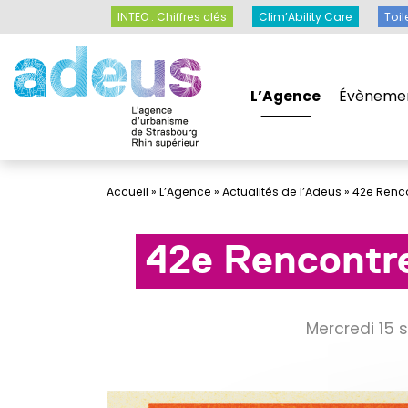
Panneau de gestion des cookies
INTEO : Chiffres clés
Clim’Ability Care
INTEO : Chiffres clés
Clim’Ability Care
Toil
L’Agence
Évèneme
L’Agence
Évèneme
Accueil
»
L’Agence
»
Actualités de l’Adeus
»
42e Renc
42e Rencontre
mercredi 15