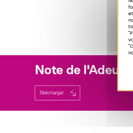
No
f
et
n
to
"P
vo
Recherche
"C
no
Note de l'Adeus
Télécharger