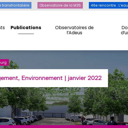
Toile transfrontalière
Observatoire de la M35
46e rencontre 
e transfrontalière
Observatoire de la M35
46e rencontre : L’ea
ts
Publications
Observatoires de
Do
l’Adeus
d’
ts
Publications
Observatoires de
Do
l’Adeus
d’
ourg
ement, Environnement
| janvier 2022