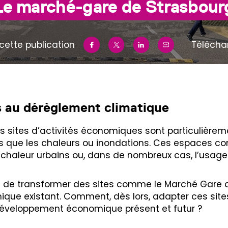
Le marché-gare de Strasbour
cette publication
Télécha
és au dérèglement climatique
 sites d’activités économiques sont particulièreme
els que les chaleurs ou inondations. Ces espaces c
e chaleur urbains ou, dans de nombreux cas, l’usag
fort de transformer des sites comme le Marché Gare 
mique existant. Comment, dès lors, adapter ces sit
éveloppement économique présent et futur ?