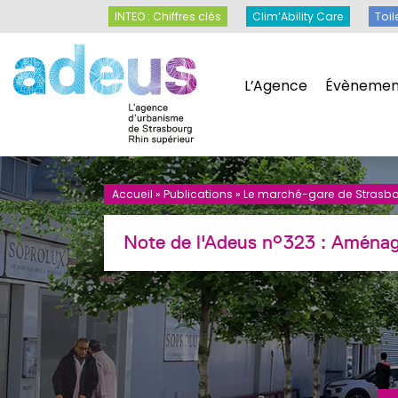
Panneau de gestion des cookies
INTEO : Chiffres clés
Clim’Ability Care
INTEO : Chiffres clés
Clim’Ability Care
Toil
L’Agence
Évènemen
L’Agence
Évènemen
Accueil
»
Publications
»
Le marché-gare de Strasb
Note de l'Adeus n°323 :
Aménag