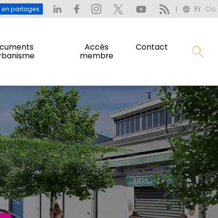
Fr
De
: L’eau en partages
Fr
De
u en partages
cuments
Accès
Contact
urbanisme
membre
cuments
Accès
Contact
urbanisme
membre