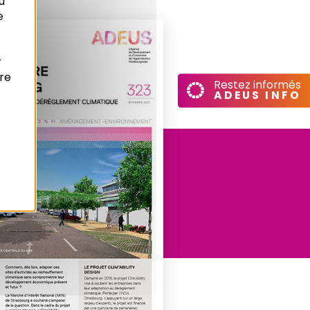
u
e
r
re
Restez informés
ADEUS INFO