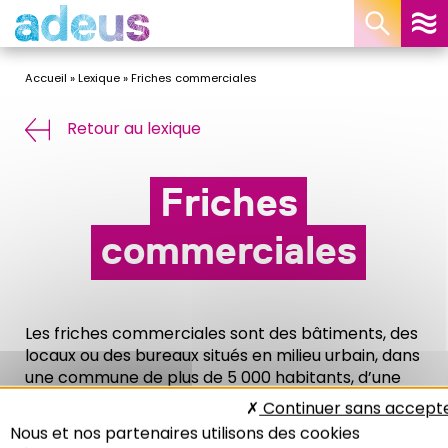
Panneau de gestion des cookies
Accueil
»
Lexique
»
Friches commerciales
Retour au lexique
Friches
commerciales
Les friches commerciales sont des bâtiments, des
locaux ou des bureaux situés en milieu urbain, dans
une commune de plus de 5 000 habitants, d’une
surface minimum de 300 m2 d’emprise, vides
Continuer sans accept
depuis au moins deux ans et dont l’état n’importe
Nous et nos partenaires utilisons des cookies
pas (c’est-à-dire aussi bien réutilisables