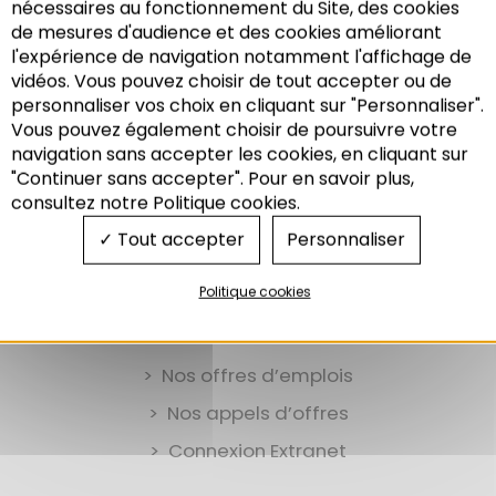
nécessaires au fonctionnement du Site, des cookies
facilement que dégradés).
de mesures d'audience et des cookies améliorant
l'expérience de navigation notamment l'affichage de
Source : Profil des friches du Bas-Rhin en 2000 : analyses
vidéos. Vous pouvez choisir de tout accepter ou de
thématiques et géographiques
, CG67 et Adeus, novembre
personnaliser vos choix en cliquant sur "Personnaliser".
2000
Vous pouvez également choisir de poursuivre votre
Recherche
navigation sans accepter les cookies, en cliquant sur
"Continuer sans accepter". Pour en savoir plus,
consultez notre Politique cookies.
Tout accepter
Personnaliser
Politique cookies
Nos offres d’emplois
Nos appels d’offres
Connexion Extranet