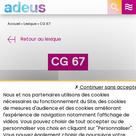
Panneau de gestion des cookies
Accueil
»
Lexique
»
CG 67
Retour au lexique
CG 67
Conseil Général du Bas-Rhin
Continuer sans accept
http://www.bas-rhin.fr
Nous et nos partenaires utilisons des cookies
nécessaires au fonctionnement du Site, des cookies
de mesures d'audience et des cookies améliorant
l'expérience de navigation notamment l'affichage de
vidéos. Vous pouvez choisir de tout accepter ou de
personnaliser vos choix en cliquant sur "Personnaliser".
Vous pouvez également choisir de poursuivre votre