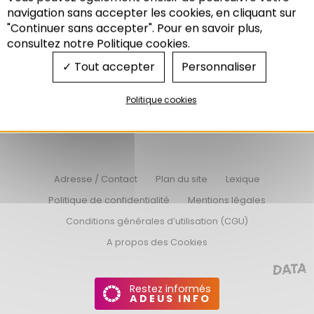
Recherche
navigation sans accepter les cookies, en cliquant sur
"Continuer sans accepter". Pour en savoir plus,
consultez notre Politique cookies.
Tout accepter
Personnaliser
Nos offres d’emplois
Nos appels d’offres
Politique cookies
Connexion Extranet
Adresse / Contact
Plan du site
Lexique
Politique de confidentialité
Mentions légales
Conditions générales d’utilisation (CGU)
A propos des Cookies
Restez informés
ADEUS INFO