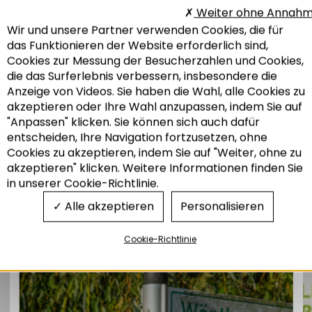
Weiter ohne Annah
Wir und unsere Partner verwenden Cookies, die für
KONFERENZ
das Funktionieren der Website erforderlich sind,
Cookies zur Messung der Besucherzahlen und Cookies,
die das Surferlebnis verbessern, insbesondere die
Anzeige von Videos. Sie haben die Wahl, alle Cookies zu
akzeptieren oder Ihre Wahl anzupassen, indem Sie auf
"Anpassen" klicken. Sie können sich auch dafür
entscheiden, Ihre Navigation fortzusetzen, ohne
Recherche
Zum gleichen Thema
Cookies zu akzeptieren, indem Sie auf "Weiter, ohne zu
akzeptieren" klicken. Weitere Informationen finden Sie
in unserer Cookie-Richtlinie.
Alle akzeptieren
Personalisieren
Die themenblätter der Adeus
Grenzüberschreitendes
Mobilität und Transport
Cookie-Richtlinie