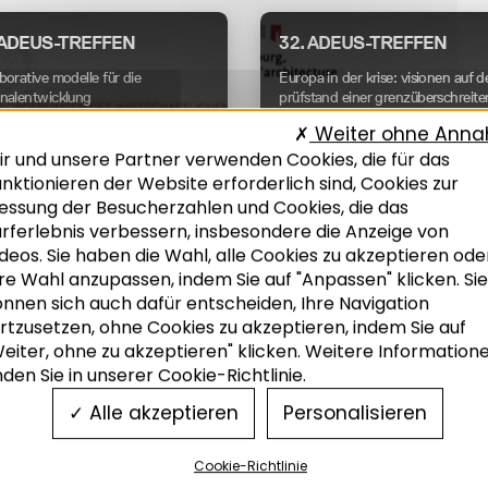
 ADEUS-TREFFEN
32. ADEUS-TREFFEN
borative modelle für die
Europa in der krise: visionen auf 
onalentwicklung
prüfstand einer grenzüberschreit
region
Weiter ohne Ann
017
03/2017
ir und unsere Partner verwenden Cookies, die für das
nktionieren der Website erforderlich sind, Cookies zur
essung der Besucherzahlen und Cookies, die das
urferlebnis verbessern, insbesondere die Anzeige von
deos. Sie haben die Wahl, alle Cookies zu akzeptieren ode
re Wahl anzupassen, indem Sie auf "Anpassen" klicken. Sie
önnen sich auch dafür entscheiden, Ihre Navigation
tschaft
Grenzüberschreitendes
rtzusetzen, ohne Cookies zu akzeptieren, indem Sie auf
eiter, ohne zu akzeptieren" klicken. Weitere Information
nden Sie in unserer Cookie-Richtlinie.
 ADEUS-TREFFEN
28. ADEUS-TREFFENS
Alle akzeptieren
Personalisieren
opolentwicklung: stadt und land
Metropolregion als trumpf
en sich ergänzen
Cookie-Richtlinie
03/2016