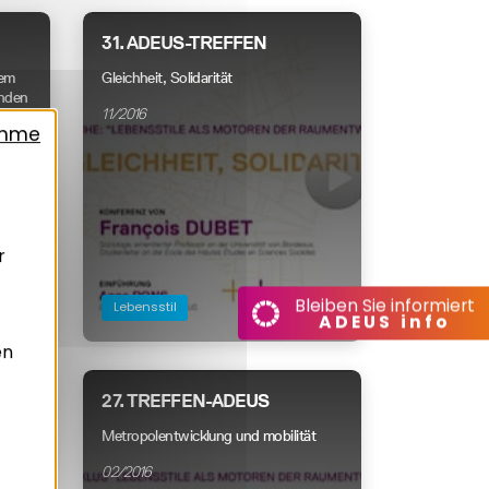
31. ADEUS-TREFFEN
dem
Gleichheit, Solidarität
enden
11/2016
ahme
r
Bleiben Sie informiert
Lebensstil
ADEUS info
en
27. TREFFEN-ADEUS
Metropolentwicklung und mobilität
02/2016