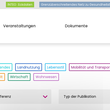
INTEO : Eckdaten
Grenzüberschreitendes Netz zu Gesund
INTEO : Eckdaten
Grenzüberschreitendes Netz zu Gesundheits
Veranstaltungen
Dokumente
Veranstaltungen
Dokumente
tendes
Landnutzung
Lebensstil
Mobilität und Transpor
lt
Wirtschaft
Wohnwesen
ferenz
Typ der Publikation