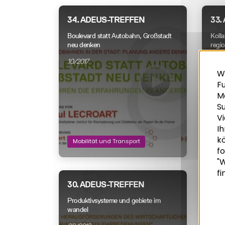
34. ADEUS-TREFFEN
33.
Boulevard statt Autobahn, Großstadt
Kolla
neu denken
regi
10/2017
06/2
W
Fu
M
S
Vi
Ih
k
Mobilität und Transport
Wir
Recherche
fo
"W
fi
30. ADEUS-TREFFEN
29.
Produktivsysteme und gebiete im
Metr
wandel
müss