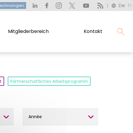
De
Fr
heitstechnologien
De
Fr
technologien
Mitgliederbereich
Kontakt
Mitgliederbereich
Kontakt
t
Partnerschaftliches Arbeitsprogramm
Année