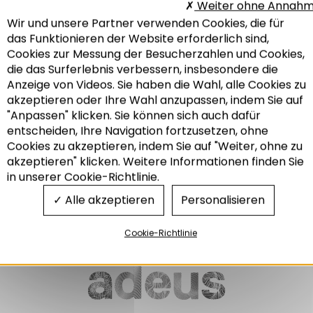
Weiter ohne Annah
Wir und unsere Partner verwenden Cookies, die für
STÄRKUNG DER
das Funktionieren der Website erforderlich sind,
KOOPERATION
ZWISCHEN DEN
Cookies zur Messung der Besucherzahlen und Cookies,
GROSSRÄUMEN S
die das Surferlebnis verbessern, insbesondere die
TRASSBURG UND KARL
Anzeige von Videos. Sie haben die Wahl, alle Cookies zu
SRUHE
akzeptieren oder Ihre Wahl anzupassen, indem Sie auf
Herausforderungen und
"Anpassen" klicken. Sie können sich auch dafür
perspektiven für einen
entscheiden, Ihre Navigation fortzusetzen, ohne
metropolraum Straßburg
Recherche
Karlsruhe
Cookies zu akzeptieren, indem Sie auf "Weiter, ohne zu
akzeptieren" klicken. Weitere Informationen finden Sie
06/2021
in unserer Cookie-Richtlinie.
Grenzüberschreitendes
Alle akzeptieren
Personalisieren
Cookie-Richtlinie