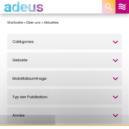
Cookie-Einstellungen
Startseite
»
Über uns
»
Aktuelles
Catégories
Gebiete
Mobilitätsumfrage
Typ der Publikation
Année