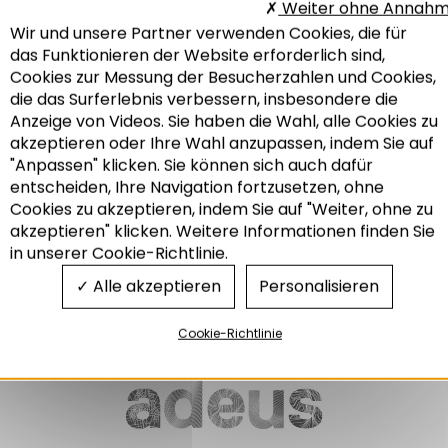
Weiter ohne Annah
Wir und unsere Partner verwenden Cookies, die für
DIE THEMENBLÄTTER
das Funktionieren der Website erforderlich sind,
DER ADEUS NR. 334
Cookies zur Messung der Besucherzahlen und Cookies,
Mobilität in Grenzregionen:
die das Surferlebnis verbessern, insbesondere die
vergleich des
mobilitätsverhaltens dies- und
Anzeige von Videos. Sie haben die Wahl, alle Cookies zu
jenseits der grenze
akzeptieren oder Ihre Wahl anzupassen, indem Sie auf
"Anpassen" klicken. Sie können sich auch dafür
01/2023
entscheiden, Ihre Navigation fortzusetzen, ohne
Recherche
Cookies zu akzeptieren, indem Sie auf "Weiter, ohne zu
akzeptieren" klicken. Weitere Informationen finden Sie
Grenzüberschreitendes
in unserer Cookie-Richtlinie.
Mobilität und Transport
Alle akzeptieren
Personalisieren
Cookie-Richtlinie