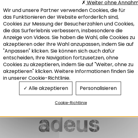
Weiter ohne Annah
Wir und unsere Partner verwenden Cookies, die für
DIE THEMENBLÄTTER
das Funktionieren der Website erforderlich sind,
DER ADEUS N°207
Cookies zur Messung der Besucherzahlen und Cookies,
Lebens- und
die das Surferlebnis verbessern, insbesondere die
fortbewegungsarten: eine
komplizierte gleichung
Anzeige von Videos. Sie haben die Wahl, alle Cookies zu
akzeptieren oder Ihre Wahl anzupassen, indem Sie auf
08/2016
"Anpassen" klicken. Sie können sich auch dafür
entscheiden, Ihre Navigation fortzusetzen, ohne
Recherche
Cookies zu akzeptieren, indem Sie auf "Weiter, ohne zu
akzeptieren" klicken. Weitere Informationen finden Sie
Lebensstil
in unserer Cookie-Richtlinie.
Mobilität und Transport
Alle akzeptieren
Personalisieren
Cookie-Richtlinie