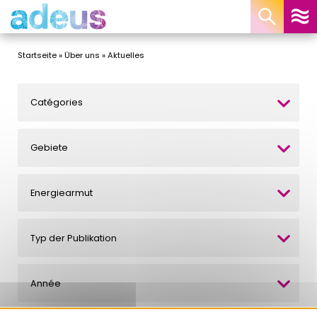
Cookie-Einstellungen
Startseite
»
Über uns
»
Aktuelles
Catégories
Gebiete
Energiearmut
Typ der Publikation
Année