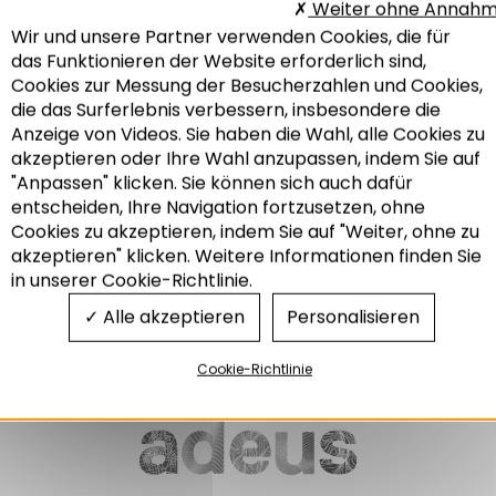
Weiter ohne Annah
Wir und unsere Partner verwenden Cookies, die für
DIE THEMENBLÄTTER
das Funktionieren der Website erforderlich sind,
DER ADEUS N°202
Cookies zur Messung der Besucherzahlen und Cookies,
Energiearmut : Die
die das Surferlebnis verbessern, insbesondere die
Aufwendungen für Heizkosten
in den Wohnungen im
Anzeige von Videos. Sie haben die Wahl, alle Cookies zu
Departement Bas-Rhin
akzeptieren oder Ihre Wahl anzupassen, indem Sie auf
"Anpassen" klicken. Sie können sich auch dafür
05/2016
entscheiden, Ihre Navigation fortzusetzen, ohne
Recherche
Cookies zu akzeptieren, indem Sie auf "Weiter, ohne zu
akzeptieren" klicken. Weitere Informationen finden Sie
in unserer Cookie-Richtlinie.
Energie
Wohnwesen
Alle akzeptieren
Personalisieren
Cookie-Richtlinie