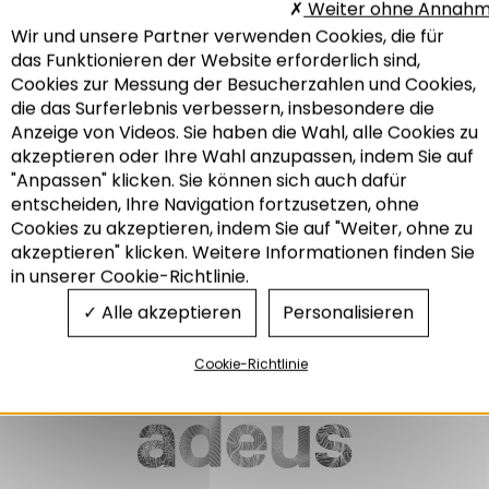
Weiter ohne Annah
Wir und unsere Partner verwenden Cookies, die für
21. ADEUS-TREFFEN
DIMENSION STADT
das Funktionieren der Website erforderlich sind,
UND RAUM NR 69
Welche philosophie für eine
Cookies zur Messung der Besucherzahlen und Cookies,
urbane mobilität im
Herausforderungen für den
die das Surferlebnis verbessern, insbesondere die
metropolraum
Hafen und die
Gebietskörperschaften
Anzeige von Videos. Sie haben die Wahl, alle Cookies zu
01/2015
akzeptieren oder Ihre Wahl anzupassen, indem Sie auf
12/2014
"Anpassen" klicken. Sie können sich auch dafür
entscheiden, Ihre Navigation fortzusetzen, ohne
Recherche
Cookies zu akzeptieren, indem Sie auf "Weiter, ohne zu
akzeptieren" klicken. Weitere Informationen finden Sie
in unserer Cookie-Richtlinie.
Mobilität und Transport
Raumordnung
Alle akzeptieren
Personalisieren
Cookie-Richtlinie