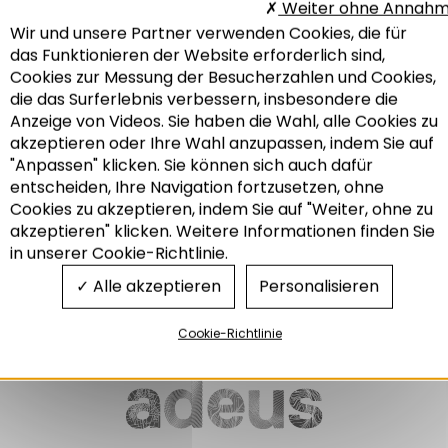
Weiter ohne Annah
Wir und unsere Partner verwenden Cookies, die für
DIE THEMENBLÄTTER
das Funktionieren der Website erforderlich sind,
DER ADEUS NR. 334
Cookies zur Messung der Besucherzahlen und Cookies,
Mobilität in Grenzregionen:
die das Surferlebnis verbessern, insbesondere die
vergleich des
mobilitätsverhaltens dies- und
Anzeige von Videos. Sie haben die Wahl, alle Cookies zu
jenseits der grenze
akzeptieren oder Ihre Wahl anzupassen, indem Sie auf
"Anpassen" klicken. Sie können sich auch dafür
01/2023
entscheiden, Ihre Navigation fortzusetzen, ohne
Recherche
Cookies zu akzeptieren, indem Sie auf "Weiter, ohne zu
akzeptieren" klicken. Weitere Informationen finden Sie
Grenzüberschreitendes
in unserer Cookie-Richtlinie.
Mobilität und Transport
Alle akzeptieren
Personalisieren
Cookie-Richtlinie